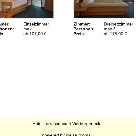
mmer:
Einzelzimmer
Zimmer:
Dreibettzimmer
rsonen:
max 1
Personen:
max 3
is:
ab 107,00 €
Preis:
ab 175,00 €
Hotel Terrassencafé Vierburgeneck
powered by ibelsa.rooms